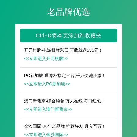
遥想公瑾当年，小乔初嫁了，雄姿英发。
羽扇纶巾，谈笑间，樯橹灰飞烟灭。
故国神游，多情应笑我，早生华发。
人生如梦，一尊还酹江月。